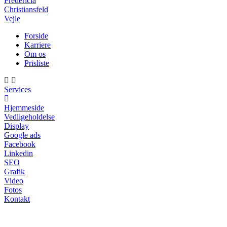
Fredericia
Christiansfeld
Vejle
Forside
Karriere
Om os
Prisliste
Services
Hjemmeside
Vedligeholdelse
Display
Google ads
Facebook
Linkedin
SEO
Grafik
Video
Fotos
Kontakt