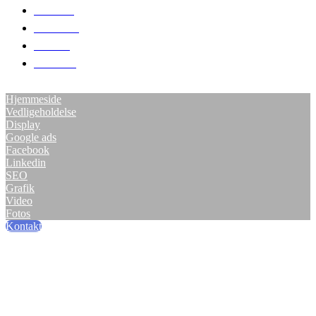
Forside
Karriere
Om os
Prisliste
Services
Hjemmeside
Vedligeholdelse
Display
Google ads
Facebook
Linkedin
SEO
Grafik
Video
Fotos
Kontakt