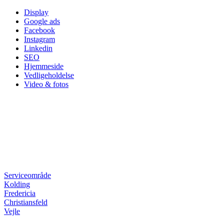
Skip
Display
to
Google ads
content
Facebook
Instagram
Linkedin
SEO
Hjemmeside
Vedligeholdelse
Video & fotos
Serviceområde
Kolding
Fredericia
Christiansfeld
Vejle