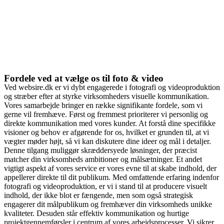
Fordele ved at vælge os til foto & video
Ved websire.dk er vi dybt engagerede i fotografi og videoproduktion
og stræber efter at styrke virksomheders visuelle kommunikation.
Vores samarbejde bringer en række signifikante fordele, som vi
gerne vil fremhæve. Først og fremmest prioriterer vi personlig og
direkte kommunikation med vores kunder. At forstå dine specifikke
visioner og behov er afgørende for os, hvilket er grunden til, at vi
vægter møder højt, så vi kan diskutere dine ideer og mål i detaljer.
Denne tilgang muliggør skræddersyede løsninger, der præcist
matcher din virksomheds ambitioner og målsætninger. Et andet
vigtigt aspekt af vores service er vores evne til at skabe indhold, der
appellerer direkte til dit publikum. Med omfattende erfaring indenfor
fotografi og videoproduktion, er vi i stand til at producere visuelt
indhold, der ikke blot er fængende, men som også strategisk
engagerer dit målpublikum og fremhæver din virksomheds unikke
kvaliteter. Desuden står effektiv kommunikation og hurtige
projektgennemførsler i centrum af vores arbejdsprocesser. Vi sikrer