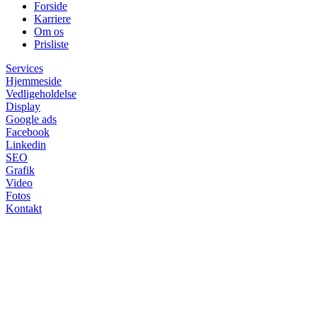
Forside
Karriere
Om os
Prisliste
Services
Hjemmeside
Vedligeholdelse
Display
Google ads
Facebook
Linkedin
SEO
Grafik
Video
Fotos
Kontakt