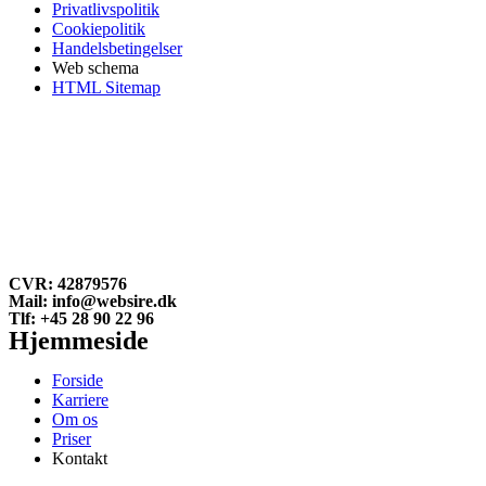
Privatlivspolitik
Cookiepolitik
Handelsbetingelser
Web schema
HTML Sitemap
CVR: 42879576
Mail: info@websire.dk
Tlf: +45 28 90 22 96
Hjemmeside
Forside
Karriere
Om os
Priser
Kontakt