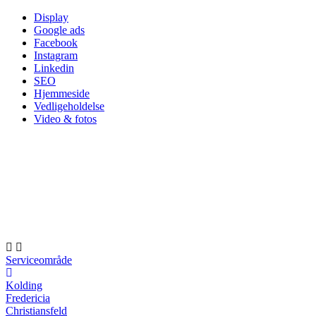
Skip
Display
to
Google ads
content
Facebook
Instagram
Linkedin
SEO
Hjemmeside
Vedligeholdelse
Video & fotos
Serviceområde
Kolding
Fredericia
Christiansfeld