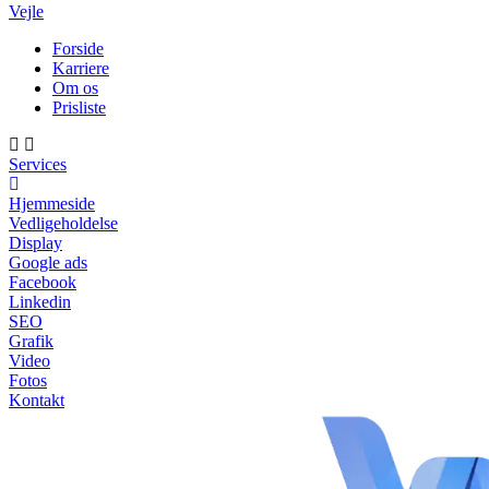
Vejle
Forside
Karriere
Om os
Prisliste
Services
Hjemmeside
Vedligeholdelse
Display
Google ads
Facebook
Linkedin
SEO
Grafik
Video
Fotos
Kontakt