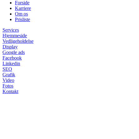
Forside
Karriere
Om os
Prisliste
Services
Hjemmeside
Vedligeholdelse
Display
Google ads
Facebook
Linkedin
SEO
Grafik
Video
Fotos
Kontakt