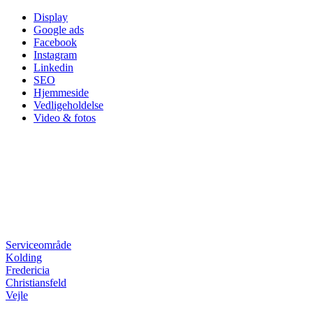
Skip
Display
to
Google ads
content
Facebook
Instagram
Linkedin
SEO
Hjemmeside
Vedligeholdelse
Video & fotos
Serviceområde
Kolding
Fredericia
Christiansfeld
Vejle