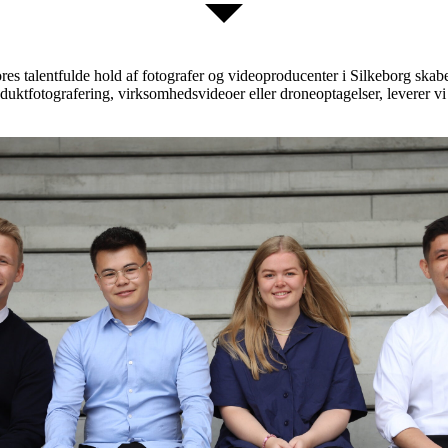
 Vores talentfulde hold af fotografer og videoproducenter i Silkeborg s
tfotografering, virksomhedsvideoer eller droneoptagelser, leverer vi høj 