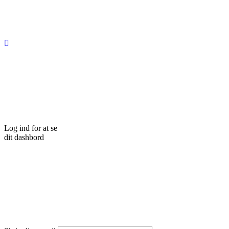
Log
ind
for
at
se
d
i
t
d
a
s
h
b
o
r
d