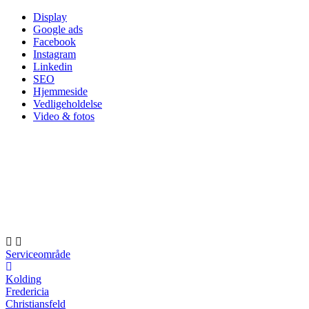
Skip
Display
to
Google ads
content
Facebook
Instagram
Linkedin
SEO
Hjemmeside
Vedligeholdelse
Video & fotos
Serviceområde
Kolding
Fredericia
Christiansfeld