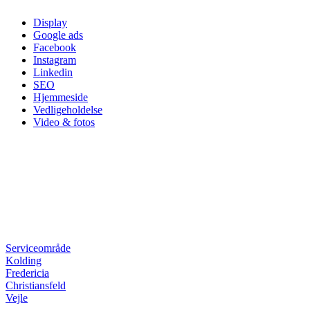
Skip
Display
to
Google ads
content
Facebook
Instagram
Linkedin
SEO
Hjemmeside
Vedligeholdelse
Video & fotos
Serviceområde
Kolding
Fredericia
Christiansfeld
Vejle