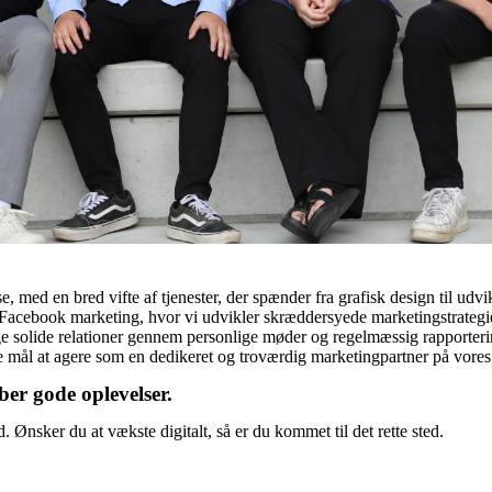
se, med en bred vifte af tjenester, der spænder fra grafisk design til u
acebook marketing, hvor vi udvikler skræddersyede marketingstrategier,
gge solide relationer gennem personlige møder og regelmæssig rapportering
ål at agere som en dedikeret og troværdig marketingpartner på vores k
er gode oplevelser.
Ønsker du at vækste digitalt, så er du kommet til det rette sted.