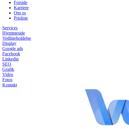
Forside
Karriere
Om os
Prisliste
Services
Hjemmeside
Vedligeholdelse
Display
Google ads
Facebook
Linkedin
SEO
Grafik
Video
Fotos
Kontakt