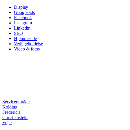
Skip
Display
to
Google ads
content
Facebook
Instagram
Linkedin
SEO
Hjemmeside
Vedligeholdelse
Video & fotos
Serviceområde
Kolding
Fredericia
Christiansfeld
Vejle