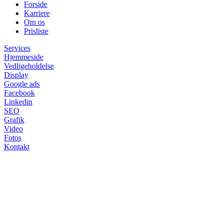
Forside
Karriere
Om os
Prisliste
Services
Hjemmeside
Vedligeholdelse
Display
Google ads
Facebook
Linkedin
SEO
Grafik
Video
Fotos
Kontakt