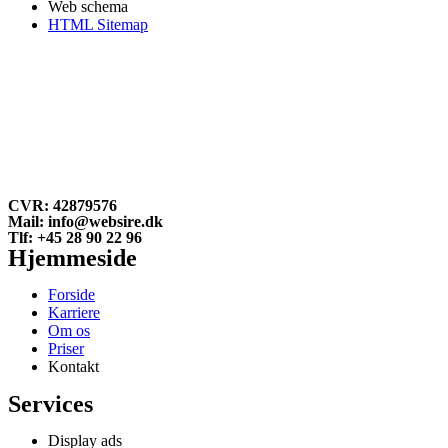
Web schema
HTML Sitemap
CVR: 42879576
Mail: info@websire.dk
Tlf: +45 28 90 22 96
Hjemmeside
Forside
Karriere
Om os
Priser
Kontakt
Services
Display ads