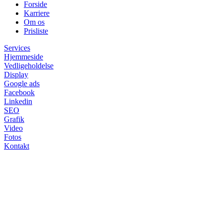
Forside
Karriere
Om os
Prisliste
Services
Hjemmeside
Vedligeholdelse
Display
Google ads
Facebook
Linkedin
SEO
Grafik
Video
Fotos
Kontakt