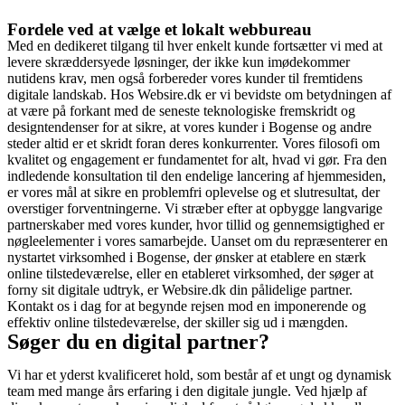
Fordele ved at vælge et lokalt webbureau
Med en dedikeret tilgang til hver enkelt kunde fortsætter vi med at
levere skræddersyede løsninger, der ikke kun imødekommer
nutidens krav, men også forbereder vores kunder til fremtidens
digitale landskab. Hos Websire.dk er vi bevidste om betydningen af
at være på forkant med de seneste teknologiske fremskridt og
designtendenser for at sikre, at vores kunder i Bogense og andre
steder altid er et skridt foran deres konkurrenter. Vores filosofi om
kvalitet og engagement er fundamentet for alt, hvad vi gør. Fra den
indledende konsultation til den endelige lancering af hjemmesiden,
er vores mål at sikre en problemfri oplevelse og et slutresultat, der
overstiger forventningerne. Vi stræber efter at opbygge langvarige
partnerskaber med vores kunder, hvor tillid og gennemsigtighed er
nøgleelementer i vores samarbejde. Uanset om du repræsenterer en
nystartet virksomhed i Bogense, der ønsker at etablere en stærk
online tilstedeværelse, eller en etableret virksomhed, der søger at
forny sit digitale udtryk, er Websire.dk din pålidelige partner.
Kontakt os i dag for at begynde rejsen mod en imponerende og
effektiv online tilstedeværelse, der skiller sig ud i mængden.
Søger du en digital partner?
Vi har et yderst kvalificeret hold, som består af et ungt og dynamisk
team med mange års erfaring i den digitale jungle. Ved hjælp af