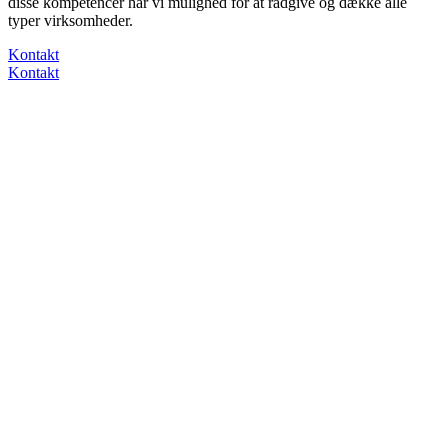
disse kompetencer har vi mulighed for at rådgive og dække alle
typer virksomheder.
Kontakt
Kontakt