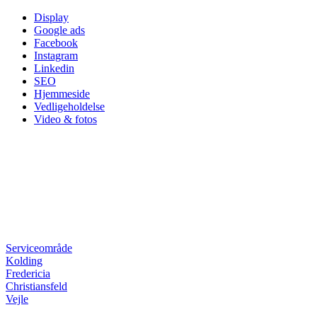
Skip
Display
to
Google ads
content
Facebook
Instagram
Linkedin
SEO
Hjemmeside
Vedligeholdelse
Video & fotos
Serviceområde
Kolding
Fredericia
Christiansfeld
Vejle