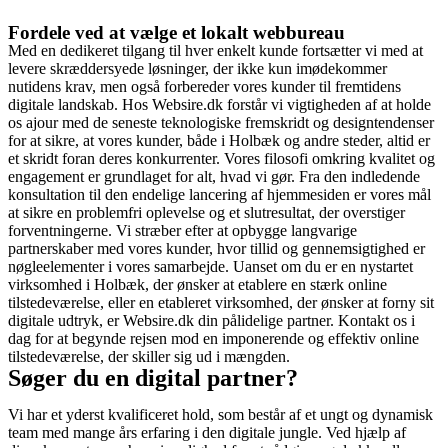
Fordele ved at vælge et lokalt webbureau
Med en dedikeret tilgang til hver enkelt kunde fortsætter vi med at
levere skræddersyede løsninger, der ikke kun imødekommer
nutidens krav, men også forbereder vores kunder til fremtidens
digitale landskab. Hos Websire.dk forstår vi vigtigheden af at holde
os ajour med de seneste teknologiske fremskridt og designtendenser
for at sikre, at vores kunder, både i Holbæk og andre steder, altid er
et skridt foran deres konkurrenter. Vores filosofi omkring kvalitet og
engagement er grundlaget for alt, hvad vi gør. Fra den indledende
konsultation til den endelige lancering af hjemmesiden er vores mål
at sikre en problemfri oplevelse og et slutresultat, der overstiger
forventningerne. Vi stræber efter at opbygge langvarige
partnerskaber med vores kunder, hvor tillid og gennemsigtighed er
nøgleelementer i vores samarbejde. Uanset om du er en nystartet
virksomhed i Holbæk, der ønsker at etablere en stærk online
tilstedeværelse, eller en etableret virksomhed, der ønsker at forny sit
digitale udtryk, er Websire.dk din pålidelige partner. Kontakt os i
dag for at begynde rejsen mod en imponerende og effektiv online
tilstedeværelse, der skiller sig ud i mængden.
Søger du en digital partner?
Vi har et yderst kvalificeret hold, som består af et ungt og dynamisk
team med mange års erfaring i den digitale jungle. Ved hjælp af