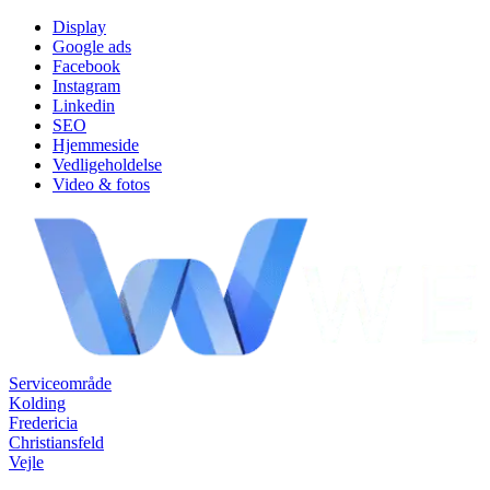
Skip
Display
to
Google ads
content
Facebook
Instagram
Linkedin
SEO
Hjemmeside
Vedligeholdelse
Video & fotos
Serviceområde
Kolding
Fredericia
Christiansfeld
Vejle