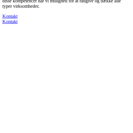
disse kompetencer har vi mulighed for at rådgive og dække alle
typer virksomheder.
Kontakt
Kontakt