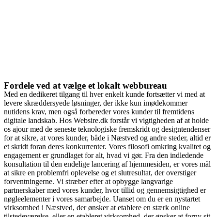
Fordele ved at vælge et lokalt webbureau
Med en dedikeret tilgang til hver enkelt kunde fortsætter vi med at
levere skræddersyede løsninger, der ikke kun imødekommer
nutidens krav, men også forbereder vores kunder til fremtidens
digitale landskab. Hos Websire.dk forstår vi vigtigheden af at holde
os ajour med de seneste teknologiske fremskridt og designtendenser
for at sikre, at vores kunder, både i Næstved og andre steder, altid er
et skridt foran deres konkurrenter. Vores filosofi omkring kvalitet og
engagement er grundlaget for alt, hvad vi gør. Fra den indledende
konsultation til den endelige lancering af hjemmesiden, er vores mål
at sikre en problemfri oplevelse og et slutresultat, der overstiger
forventningerne. Vi stræber efter at opbygge langvarige
partnerskaber med vores kunder, hvor tillid og gennemsigtighed er
nøgleelementer i vores samarbejde. Uanset om du er en nystartet
virksomhed i Næstved, der ønsker at etablere en stærk online
tilstedeværelse, eller en etableret virksomhed, der ønsker at forny sit