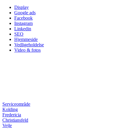
Skip
Display
to
Google ads
content
Facebook
Instagram
Linkedin
SEO
Hjemmeside
Vedligeholdelse
Video & fotos
Serviceområde
Kolding
Fredericia
Christiansfeld
Vejle