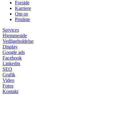
Forside
Karriere
Om os
Prisliste
Services
Hjemmeside
Vedligeholdelse
Display
Google ads
Facebook
Linkedin
SEO
Grafik
Video
Fotos
Kontakt