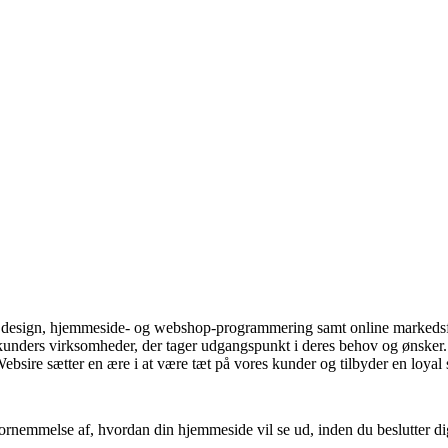
afisk design, hjemmeside- og webshop-programmering samt online markeds
res kunders virksomheder, der tager udgangspunkt i deres behov og ønsk
sire sætter en ære i at være tæt på vores kunder og tilbyder en loyal
fornemmelse af, hvordan din hjemmeside vil se ud, inden du beslutter di