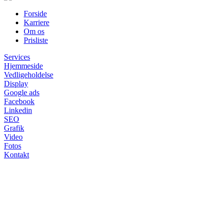
Forside
Karriere
Om os
Prisliste
Services
Hjemmeside
Vedligeholdelse
Display
Google ads
Facebook
Linkedin
SEO
Grafik
Video
Fotos
Kontakt