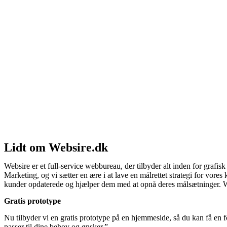
Lidt om Websire.dk
Websire er et full-service webbureau, der tilbyder alt inden for gr
Marketing, og vi sætter en ære i at lave en målrettet strategi for vo
kunder opdaterede og hjælper dem med at opnå deres målsætninger. Web
Gratis prototype
Nu tilbyder vi en gratis prototype på en hjemmeside, så du kan få en 
passer til dine behov og ønsker.”