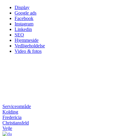
Skip
Display
to
Google ads
content
Facebook
Instagram
Linkedin
SEO
Hjemmeside
Vedligeholdelse
Video & fotos
Serviceområde
Kolding
Fredericia
Christiansfeld
Vejle
Danish
▼