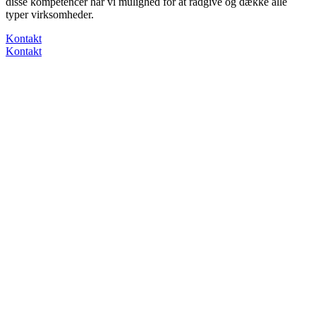
disse kompetencer har vi mulighed for at rådgive og dække alle
typer virksomheder.
Kontakt
Kontakt