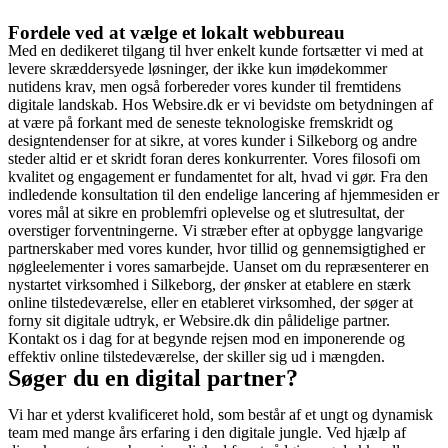
Fordele ved at vælge et lokalt webbureau
Med en dedikeret tilgang til hver enkelt kunde fortsætter vi med at
levere skræddersyede løsninger, der ikke kun imødekommer
nutidens krav, men også forbereder vores kunder til fremtidens
digitale landskab. Hos Websire.dk er vi bevidste om betydningen af
at være på forkant med de seneste teknologiske fremskridt og
designtendenser for at sikre, at vores kunder i Silkeborg og andre
steder altid er et skridt foran deres konkurrenter. Vores filosofi om
kvalitet og engagement er fundamentet for alt, hvad vi gør. Fra den
indledende konsultation til den endelige lancering af hjemmesiden er
vores mål at sikre en problemfri oplevelse og et slutresultat, der
overstiger forventningerne. Vi stræber efter at opbygge langvarige
partnerskaber med vores kunder, hvor tillid og gennemsigtighed er
nøgleelementer i vores samarbejde. Uanset om du repræsenterer en
nystartet virksomhed i Silkeborg, der ønsker at etablere en stærk
online tilstedeværelse, eller en etableret virksomhed, der søger at
forny sit digitale udtryk, er Websire.dk din pålidelige partner.
Kontakt os i dag for at begynde rejsen mod en imponerende og
effektiv online tilstedeværelse, der skiller sig ud i mængden.
Søger du en digital partner?
Vi har et yderst kvalificeret hold, som består af et ungt og dynamisk
team med mange års erfaring i den digitale jungle. Ved hjælp af