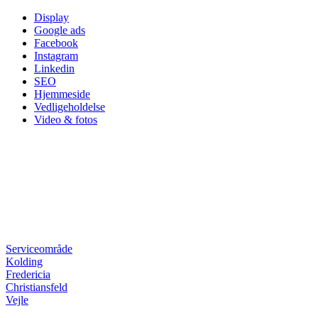
Skip
Display
to
Google ads
content
Facebook
Instagram
Linkedin
SEO
Hjemmeside
Vedligeholdelse
Video & fotos
Serviceområde
Kolding
Fredericia
Christiansfeld
Vejle