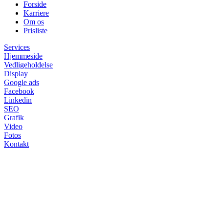
Forside
Karriere
Om os
Prisliste
Services
Hjemmeside
Vedligeholdelse
Display
Google ads
Facebook
Linkedin
SEO
Grafik
Video
Fotos
Kontakt