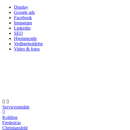
Skip
Display
to
Google ads
content
Facebook
Instagram
Linkedin
SEO
Hjemmeside
Vedligeholdelse
Video & fotos
Serviceområde
Kolding
Fredericia
Christiansfeld