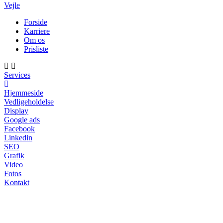
Vejle
Forside
Karriere
Om os
Prisliste
Services
Hjemmeside
Vedligeholdelse
Display
Google ads
Facebook
Linkedin
SEO
Grafik
Video
Fotos
Kontakt